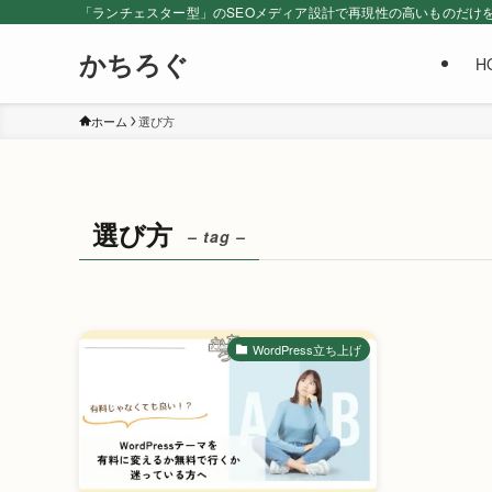
「ランチェスター型」のSEOメディア設計で再現性の高いものだけ
かちろぐ
H
ホーム
選び方
選び方
– tag –
WordPress立ち上げ