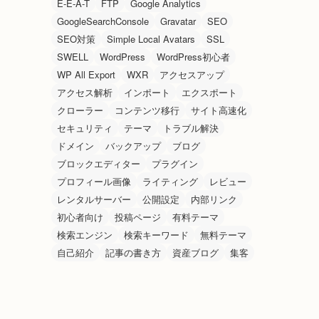
E-E-A-T
FTP
Google Analytics
GoogleSearchConsole
Gravatar
SEO
SEO対策
Simple Local Avatars
SSL
SWELL
WordPress
WordPress初心者
WP All Export
WXR
アクセスアップ
アクセス解析
インポート
エクスポート
クローラー
コンテンツ移行
サイト高速化
セキュリティ
テーマ
トラブル解決
ドメイン
バックアップ
ブログ
ブロックエディター
プラグイン
プロフィール画像
ライティング
レビュー
レンタルサーバー
公開設定
内部リンク
初心者向け
投稿ページ
有料テーマ
検索エンジン
検索キーワード
無料テーマ
自己紹介
記事の書き方
資産ブログ
集客