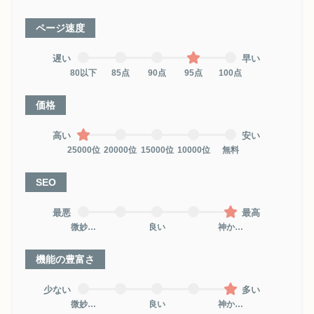
ページ速度
遅い
早い
80以下
85点
90点
95点
100点
価格
高い
安い
25000位
20000位
15000位
10000位
無料
SEO
最悪
最高
微妙…
良い
神か…
機能の豊富さ
少ない
多い
微妙…
良い
神か…