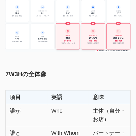
7W3Hの全体像
項目
英語
意味
誰が
Who
主体（自分・
お店）
誰と
With Whom
パートナー・