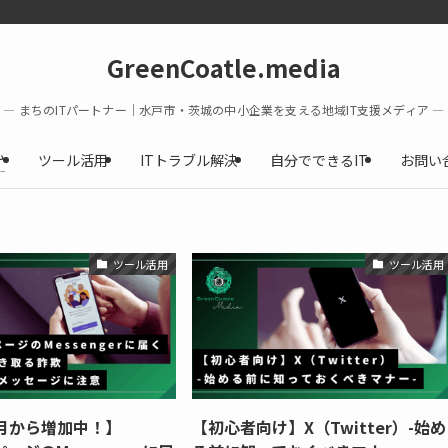
GreenCoatle.media
― まちのITパートナー｜水戸市・茨城の中小企業を支える地域IT支援メディア ―
ム
ツール活用
ITトラブル解決
自分でできるIT
お問い
–
ツール活用
ツール活用
1月から増加中！】
【初心者向け】X（Twitter）-始め