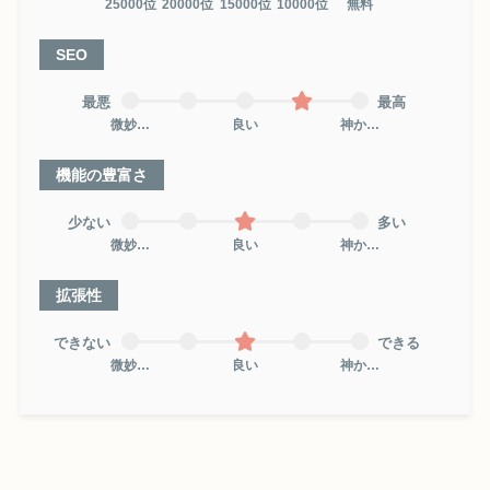
25000位
20000位
15000位
10000位
無料
SEO
最悪
最高
微妙…
良い
神か…
機能の豊富さ
少ない
多い
微妙…
良い
神か…
拡張性
できない
できる
微妙…
良い
神か…